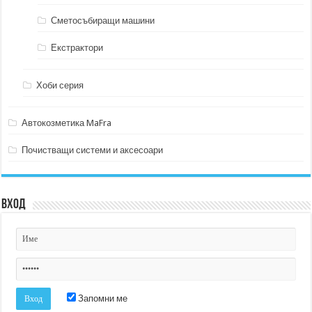
Сметосъбиращи машини
Екстрактори
Хоби серия
Автокозметика MaFra
Почистващи системи и аксесоари
Вход
Запомни ме