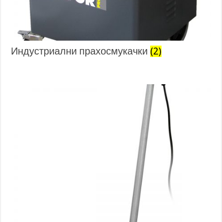
Индустриални прахосмукачки
(2)