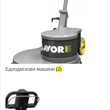
Еднодискови машини
(2)